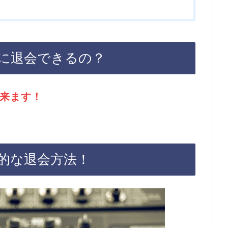
に退会できるの？
来ます！
的な退会方法！