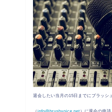
退会したい当月の15日までにブラッシ
（
info@brushvoice.net
）に退会の申請