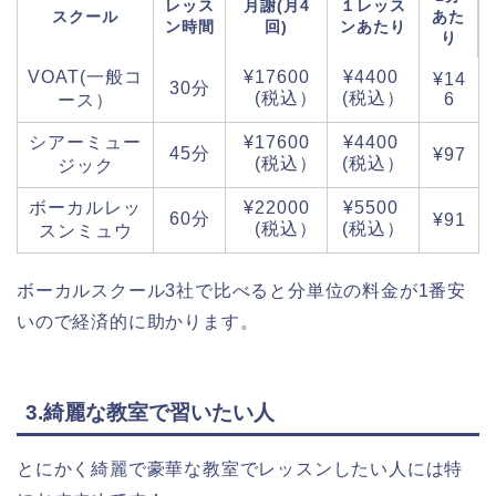
レッス
月謝(月4
１レッス
スクール
あた
ン時間
回)
ンあたり
り
VOAT(一般コ
¥17600
¥4400
¥14
30分
(税込）
(税込）
6
ース）
シアーミュー
¥17600
¥4400
45分
¥97
(税込）
(税込）
ジック
ボーカルレッ
¥22000
¥5500
60分
¥91
(税込）
(税込）
スンミュウ
ボーカルスクール3社で比べると分単位の料金が1番安
いので経済的に助かります。
3.綺麗な教室で習いたい人
とにかく綺麗で豪華な教室でレッスンしたい人には特