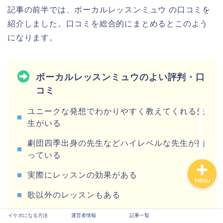
記事の前半では、ボーカルレッスンミュウ の口コミを
紹介しました。口コミを総合的にまとめるとこのよう
になります。
イケボになる方法
ボーカルレッスンミュウのよい評判・口
コミ
運営者情報
ユニークな発想でわかりやすく教えてくれる先
生がいる
記事一覧
劇団四季出身の先生などハイレベルな先生が揃
っている
実際にレッスンの効果がある
MENU
歌以外のレッスンもある
発表会やライブなどが盛んに行われているた
イケボになる方法
運営者情報
記事一覧