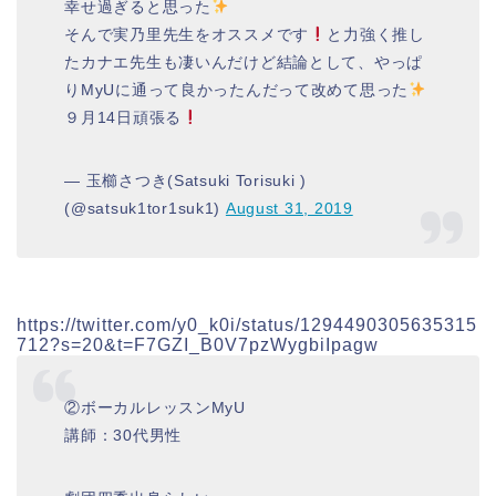
幸せ過ぎると思った
そんで実乃里先生をオススメです
と力強く推し
たカナエ先生も凄いんだけど結論として、やっぱ
りMyUに通って良かったんだって改めて思った
９月14日頑張る
— 玉櫛さつき(Satsuki Torisuki )
(@satsuk1tor1suk1)
August 31, 2019
https://twitter.com/y0_k0i/status/1294490305635315
712?s=20&t=F7GZI_B0V7pzWygbiIpagw
②ボーカルレッスンMyU
講師：30代男性