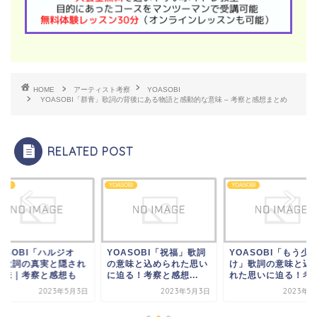
HOME
アーティスト考察
YOASOBI
YOASOBI「群青」歌詞の背後にある物語と感動的な意味 – 考察と感想まとめ
RELATED POST
SOBI
YOASOBI
YOASOBI
ASOBI「ハルジオ
YOASOBI「祝福」歌詞
YOASOBI「もう少
」歌詞の真実と隠され
の意味と込められた思い
け」歌詞の意味と込
意味｜考察と感想も
に迫る！考察と感想...
れた思いに迫る！考..
2023年5月3日
2023年5月3日
2023年5