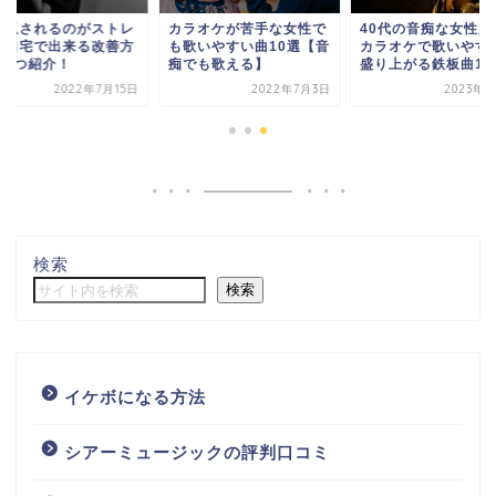
き返されるのがストレ
カラオケが苦手な女性で
40代の音痴な女性必
…自宅で出来る改善方
も歌いやすい曲10選【音
カラオケで歌いやす
を3つ紹介！
痴でも歌える】
盛り上がる鉄板曲12..
2022年7月15日
2022年7月3日
2023年5
検索
検索
イケボになる方法
シアーミュージックの評判口コミ