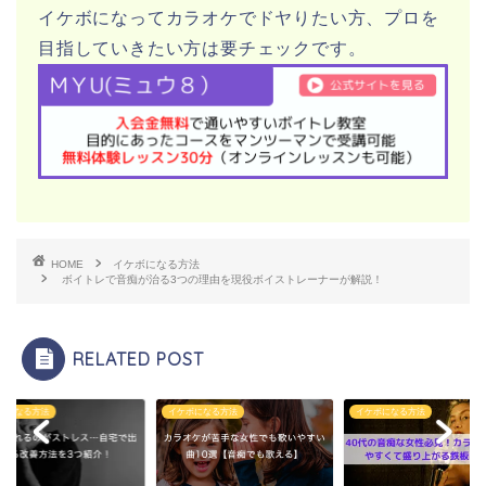
イケボになってカラオケでドヤりたい方、プロを
目指していきたい方は要チェックです。
HOME
イケボになる方法
ボイトレで音痴が治る3つの理由を現役ボイストレーナーが解説！
RELATED POST
ボになる方法
イケボになる方法
イケボになる方法