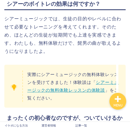
シアーのボイトレの効果は何ですか？
シアーミュージックでは、生徒の目的やレベルに合わ
せて必要なトレーニングを考えてくれます。そのた
め、ほとんどの生徒が短期間でも上達を実感できま
イケボになる方法
す。わたしも、無料体験だけで、髭男の曲が歌えるよ
うになりましたよ。
運営者情報
記事一覧
実際にシアーミュージックの無料体験レッス
ンを受けてきました！体験談は「
シアーミュ
ージックの無料体験レッスンの体験談
」をご
覧ください。
MENU
まったくの初心者なのですが、ついていけるか
不安です。
イケボになる方法
運営者情報
記事一覧