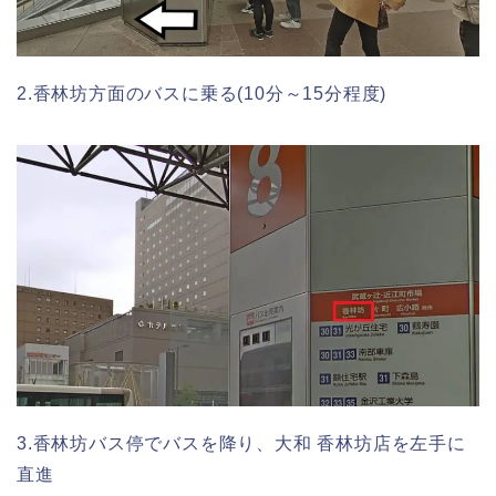
2.香林坊方面のバスに乗る(10分～15分程度)
3.香林坊バス停でバスを降り、大和 香林坊店を左手に
直進