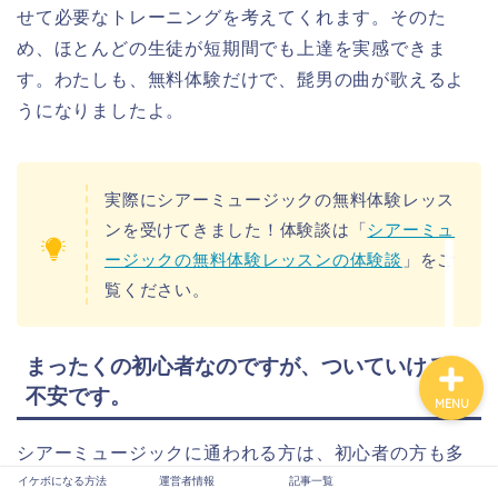
せて必要なトレーニングを考えてくれます。そのた
め、ほとんどの生徒が短期間でも上達を実感できま
す。わたしも、無料体験だけで、髭男の曲が歌えるよ
うになりましたよ。
イケボになる方法
実際にシアーミュージックの無料体験レッス
運営者情報
ンを受けてきました！体験談は「
シアーミュ
ージックの無料体験レッスンの体験談
」をご
記事一覧
覧ください。
まったくの初心者なのですが、ついていけるか
不安です。
MENU
シアーミュージックに通われる方は、初心者の方も多
イケボになる方法
運営者情報
記事一覧
いです。また、レッスンはマンツーマンレッスンなの