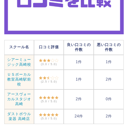
良い口コミの
悪い口コミの
スクール名
口コミ評価
件数
件数
シアーミュー
1件
1件
ジック高崎校
(3.0 / 5.0)
ＵＳボーカル
教室高崎駅前
1件
2件
(2.5 / 5.0)
校
アースヴォー
カルスタジオ
2件
0件
(5.0 / 5.0)
高崎
ダストボウル
24件
2件
楽器 高崎店
(5.0 / 5.0)