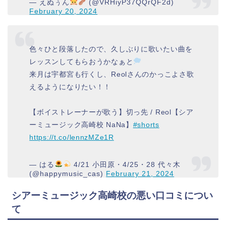
— えぬぅん
(@VRHiyP37QQrQF2d)
February 20, 2024
色々ひと段落したので、久しぶりに歌いたい曲を
レッスンしてもらおうかなぁと
来月は宇都宮も行くし、Reolさんのかっこよさ歌
えるようになりたい！！
【ボイストレーナーが歌う】切っ先 / Reol【シア
ーミュージック高崎校 NaNa】
#shorts
https://t.co/lennzMZe1R
— はる
4/21 小田原・4/25・28 代々木
(@happymusic_cas)
February 21, 2024
シアーミュージック高崎校の悪い口コミについ
て