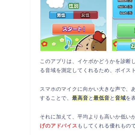
このアプリは、イケボかどうかを診断
る音域を測定してくれるため、ボイス
スマホのマイクに向かい大きな声で、
することで、
最高音
と
最低音
と
音域
を
それに加えて、平均よりも高いか低い
げのアドバイス
もしてくれる優れもの