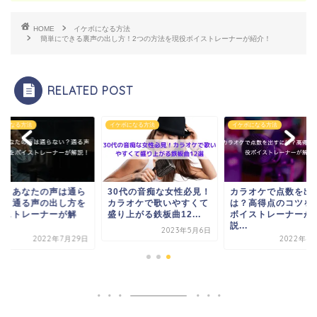
HOME
イケボになる方法
簡単にできる裏声の出し方！2つの方法を現役ボイストレーナーが紹介！
RELATED POST
ボになる方法
イケボになる方法
イケボになる方法
ぜ、あなたの声は通ら
30代の音痴な女性必見！
カラオケで点数を出
い？通る声の出し方を
カラオケで歌いやすくて
は？高得点のコツを
イストレーナーが解
盛り上がる鉄板曲12...
ボイストレーナーが
.
説...
2023年5月6日
2022年7月29日
2022年4