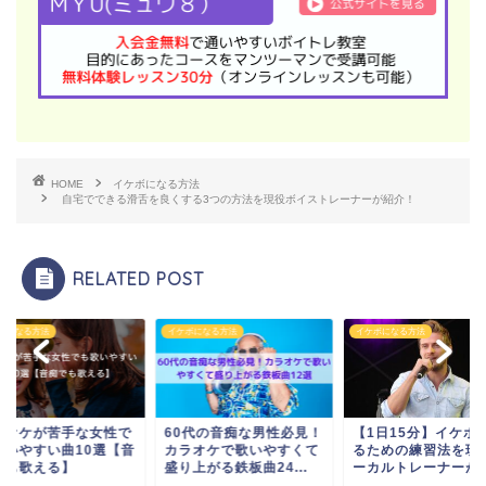
HOME
イケボになる方法
自宅でできる滑舌を良くする3つの方法を現役ボイストレーナーが紹介！
RELATED POST
ボになる方法
イケボになる方法
イケボになる方法
ラオケが苦手な女性で
60代の音痴な男性必見！
【1日15分】イケボ
歌いやすい曲10選【音
カラオケで歌いやすくて
るための練習法を現
でも歌える】
盛り上がる鉄板曲24...
ーカルトレーナーが紹.