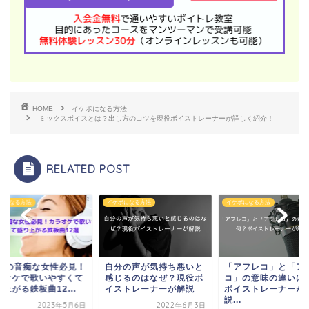
HOME
イケボになる方法
ミックスボイスとは？出し方のコツを現役ボイストレーナーが詳しく紹介！
RELATED POST
ボになる方法
イケボになる方法
イケボになる方法
0代の音痴な女性必見！
自分の声が気持ち悪いと
「アフレコ」と「ア
ラオケで歌いやすくて
感じるのはなぜ？現役ボ
コ」の意味の違いは
上がる鉄板曲12...
イストレーナーが解説
ボイストレーナーが
説...
2023年5月6日
2022年6月3日