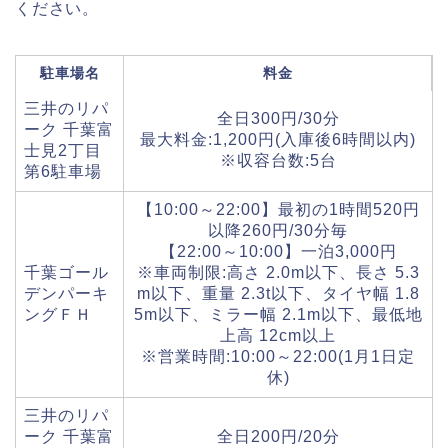
ください。
駐車場名
料金
三井のリパ
全日300円/30分
ーク 千葉富
最大料金:1,200円(入庫後6時間以内)
士見2丁目
※収容台数:5台
第6駐車場
【10:00～22:00】最初の1時間520円
以降260円/30分毎
【22:00～10:00】一泊3,000円
千葉ゴール
※車両制限:高さ 2.0m以下、長さ 5.3
デンパーキ
m以下、重量 2.3t以下、タイヤ幅 1.8
ングＦＨ
5m以下、ミラー幅 2.1m以下、最低地
上高 12cm以上
※営業時間:10:00～22:00(1月1日定
休)
三井のリパ
ーク 千葉富
全日200円/20分