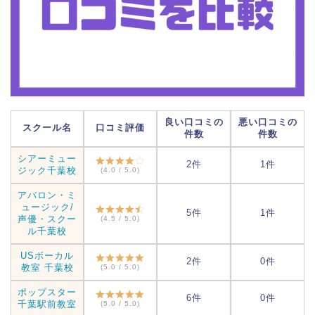
良い口コミの
悪い口コミの
スクール名
口コミ評価
件数
件数
シアーミュー
2件
1件
ジック千葉校
(4.0 / 5.0)
アバロン・ミ
ュージック/
5件
1件
声優・スクー
(4.5 / 5.0)
ル千葉校
USボーカル
2件
0件
教室 千葉校
(5.0 / 5.0)
ポップスター
6件
0件
千葉駅前教室
(5.0 / 5.0)