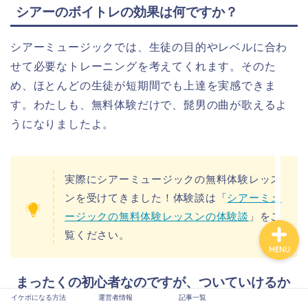
シアーのボイトレの効果は何ですか？
シアーミュージックでは、生徒の目的やレベルに合わ
せて必要なトレーニングを考えてくれます。そのた
め、ほとんどの生徒が短期間でも上達を実感できま
イケボになる方法
す。わたしも、無料体験だけで、髭男の曲が歌えるよ
うになりましたよ。
運営者情報
記事一覧
実際にシアーミュージックの無料体験レッス
ンを受けてきました！体験談は「
シアーミュ
ージックの無料体験レッスンの体験談
」をご
覧ください。
MENU
まったくの初心者なのですが、ついていけるか
イケボになる方法
運営者情報
記事一覧
不安です。