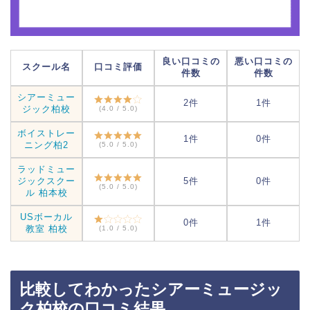
良い口コミの
悪い口コミの
スクール名
口コミ評価
件数
件数
シアーミュー
2件
1件
ジック柏校
(4.0 / 5.0)
ボイストレー
1件
0件
ニング柏2
(5.0 / 5.0)
ラッドミュー
ジックスクー
5件
0件
(5.0 / 5.0)
ル 柏本校
USボーカル
0件
1件
教室 柏校
(1.0 / 5.0)
比較してわかったシアーミュージッ
ク柏校の口コミ結果