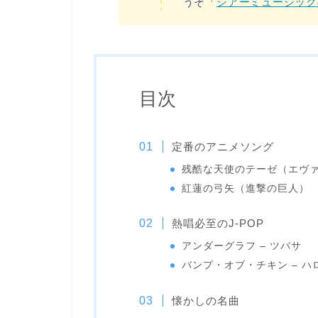
うぞ「
シアーミュージック
目次
定番のアニメソング
残酷な天使のテーゼ（エヴ
紅蓮の弓矢（進撃の巨人）
熱唱必至のJ-POP
アンダーグラフ – ツバサ
バンプ・オブ・チキン – ハ
懐かしの名曲