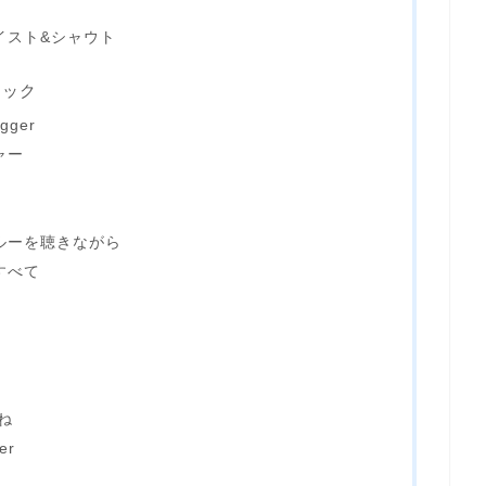
イスト&シャウト
ジック
gger
ャー
ブルーを聴きながら
すべて
ね
er