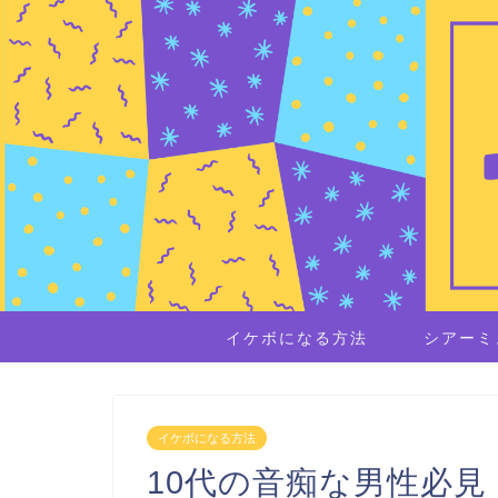
イケボになる方法
シアーミ
イケボになる方法
10代の音痴な男性必