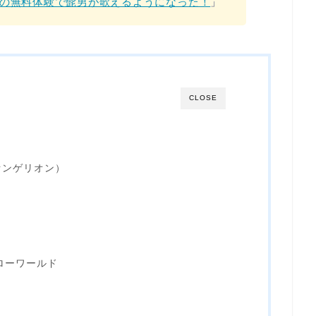
の無料体験で髭男が歌えるようになった！
」
CLOSE
ァンゲリオン）
ローワールド